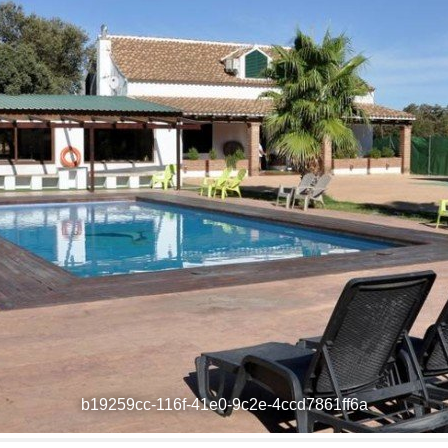
b19259cc-116f-41e0-9c2e-4ccd7861ff6a