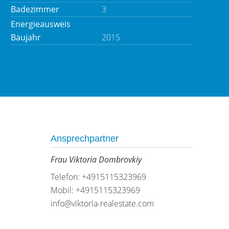
Badezimmer
3
Energieausweis
Baujahr
2015
Ansprechpartner
Frau Viktoria Dombrovkiy
Telefon: +4915115323969
Mobil: +4915115323969
info@viktoria-realestate.com