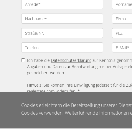
Ich habe die
Datenschutzerklärung
zur Kenntnis genomme
Angaben und Daten zur Beantwortung meiner Anfrage el
gespeichert werden.
Hinweis: Sie können Ihre Einwilligung jederzeit für die Zu
realestate.com widerrufen. *
* Pflichtfelder
Cookies erleichtern die Bereitstellung unserer Diens
Cookies verwenden. Weiterführende Informationen er
© Viktoria Real Estate
Powered by
Immonia GmbH