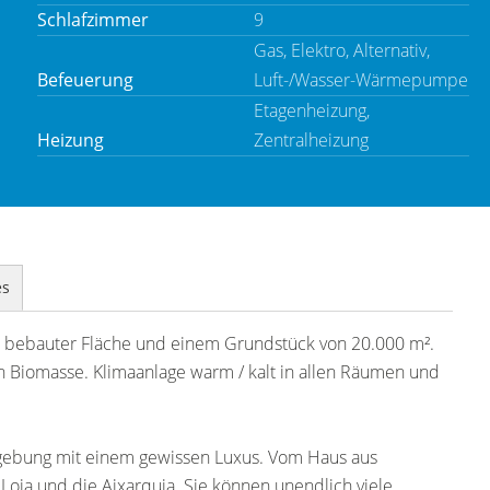
Schlafzimmer
9
Gas, Elektro, Alternativ,
Befeuerung
Luft-/Wasser-Wärmepumpe
Etagenheizung,
Heizung
Zentralheizung
es
 bebauter Fläche und einem Grundstück von 20.000 m².
 Biomasse. Klimaanlage warm / kalt in allen Räumen und
gebung mit einem gewissen Luxus. Vom Haus aus
 Loja und die Aixarquia. Sie können unendlich viele