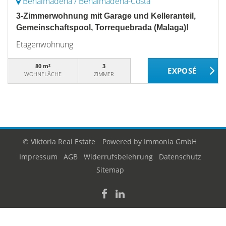
Benalmádena / Benalmádena-Costa
3-Zimmerwohnung mit Garage und Kelleranteil,
Gemeinschaftspool, Torrequebrada (Malaga)!
Etagenwohnung
80 m²
3
WOHNFLÄCHE
ZIMMER
© Viktoria Real Estate
Powered by
Immonia GmbH
Impressum
AGB
Widerrufsbelehrung
Datenschutz
Sitemap