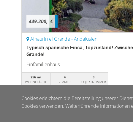
449.200,- €
Alhaurín el Grande - Andalusien
Typisch spanische Finca, Topzustand! Zwische
Grande!
Einfamilienhaus
256 m²
4
3
WOHNFLÄCHE
ZIMMER
OBJEKTNUMMER
Cookies erleichtern die Bereitstellung unserer Diens
Cookies verwenden. Weiterführende Informationen er
© Viktoria Real Estate
Powered by
Immonia GmbH