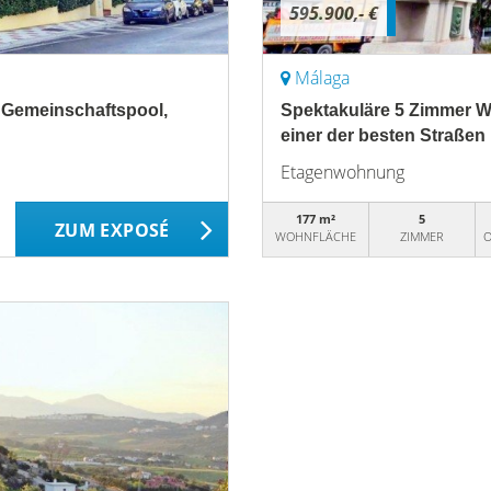
595.900,- €
Málaga
 Gemeinschaftspool,
Spektakuläre 5 Zimmer W
einer der besten Straßen
Etagenwohnung
177 m²
5
ZUM EXPOSÉ
WOHNFLÄCHE
ZIMMER
O