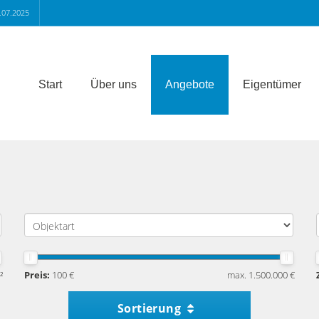
.07.2025
Start
Über uns
Angebote
Eigentümer
²
Preis:
100 €
max. 1.500.000 €
Sortierung