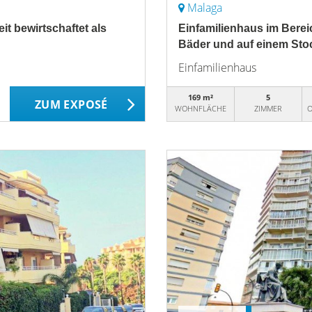
Malaga
it bewirtschaftet als
Einfamilienhaus im Berei
Bäder und auf einem Sto
Einfamilienhaus
169 m²
5
ZUM EXPOSÉ
WOHNFLÄCHE
ZIMMER
O