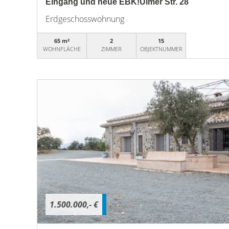
Eingang und neue EBK!Ulmer Str. 28
Erdgeschosswohnung
65 m²
2
15
WOHNFLÄCHE
ZIMMER
OBJEKTNUMMER
1.500.000,- €