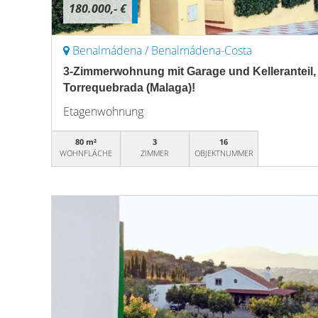
180.000,- €
Benalmádena / Benalmádena-Costa
3-Zimmerwohnung mit Garage und Kelleranteil,
Torrequebrada (Malaga)!
Etagenwohnung
80 m²
3
16
WOHNFLÄCHE
ZIMMER
OBJEKTNUMMER