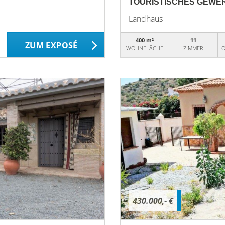
TOURISTISCHES GEWER
Landhaus
400 m²
11
ZUM EXPOSÉ
WOHNFLÄCHE
ZIMMER
O
430.000,- €