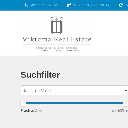
+49 151 / 15 323 969
Mo. - Fr. 09.30 - 20.00 Uhr
15
Suchfilter
Fläche:
0 m²
max. 580 m